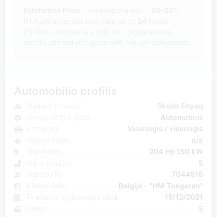
Estimation Price
- winning chance +-
20-30
%
(1) Auction results may take up to
24
hours.
(2) Most
vehicles are sold with digital service
history, printed and given with the car documents.
Automobilio profilis
Markė ir modelis
Skoda Enyaq
Pavarų dėžės tipas
Automatinis
Kategorija
Visureigis / visureigis
Variklio dydis
n/a
Maitinimas
204 Hp 150 kW
Vietų skaičius
5
Vieneto Nr
7044516
Kilmės šalis
Belgija - "HM Tongeren"
Pirmosios registracijos data
15/12/2021
Durys
5