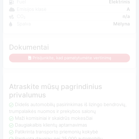
Fuel
Elektrinis
Emisijos klasė
A
CO₂
n/a
Spalva
Mėlyna
Dokumentai
Prisijunkite, kad pamatytumėte vertinimą
Atraskite mūsų pagrindinius
privalumus
Didelis automobilių pasirinkimas iš lizingo bendrovių,
trumpalaikės nuomos ir prekybos salonų
Maži komisiniai ir skaidrūs mokesčiai
Daugiakalbis klientų aptarnavimas
Patikrinta transporto priemonių kokybė
Parduota daugiau nei 25 000 automobilių