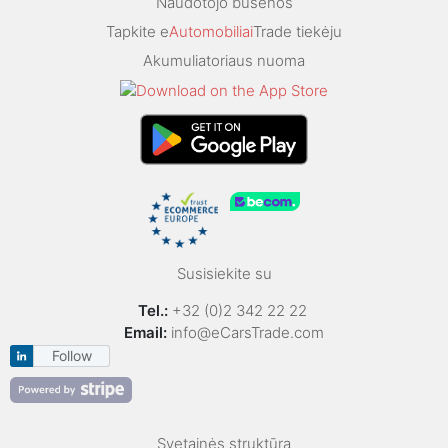
Naudotojo būsenos
Tapkite e
Automobiliai
Trade tiekėju
Akumuliatoriaus nuoma
Susisiekite su
Tel.:
+32 (0)2 342 22 22
Email:
info@eCarsTrade.com
Follow
Svetainės struktūra