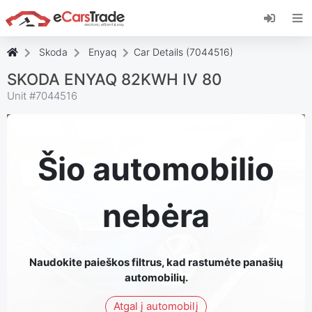
Įdiekite "eCarsTrade" internetinę programėlę,
pridėkite ją prie pagrindinio ekrano ir iš karto
gaukite atnaujinimus.
Skoda
Enyaq
Car Details (7044516)
Įdiekite
Atšaukti
SKODA ENYAQ 82KWH IV 80
Unit #
7044516
Šio automobilio
nebėra
Naudokite paieškos filtrus, kad rastumėte panašių
automobilių.
Atgal į automobilį