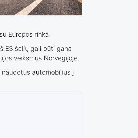
 su Europos rinka.
iš ES
šalių
gali būti gana
cijos veiksmus Norvegijoje.
t naudotus automobilius į