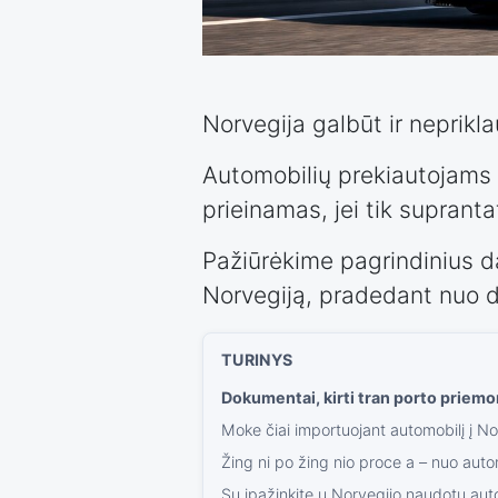
Norvegija galbūt ir neprikla
Automobilių prekiautojams 
prieinamas, jei tik suprant
Pažiūrėkime pagrindinius da
Norvegiją, pradedant nuo d
Dokumentai, kirti tran porto priemon
Moke čiai importuojant automobilį į No
Žing ni po žing nio proce a – nuo automo
Su ipažinkite u Norvegijo naudotų auto