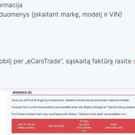
formacija
uomenys (įskaitant markę, modelį ir VIN)
ilį per „eCarsTrade“, sąskaitą faktūrą rasite