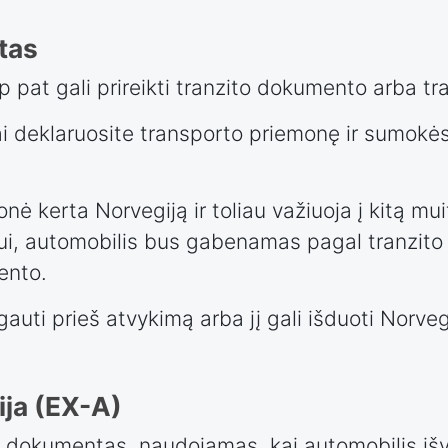
tas
ip pat gali prireikti tranzito dokumento arba tr
kai deklaruosite transporto priemonę ir sumokės
nė kerta Norvegiją ir toliau važiuoja į kitą mu
ui, automobilis bus gabenamas pagal tranzito 
ento.
auti prieš atvykimą arba jį gali išduoti Norveg
ija (EX-A)
 dokumentas, naudojamas, kai automobilis išve