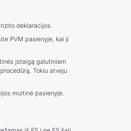
anzito deklaracijos.
ite PVM pasienyje, kai ji
itinės įstaigą galutiniam
procedūrą. Tokiu atveju
ijos muitinė pasienyje.
žamas iš ES į ne ES šalį.