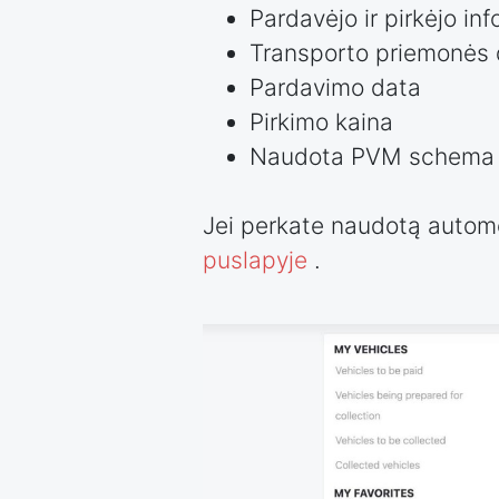
Pardavėjo ir pirkėjo in
Transporto priemonės d
Pardavimo data
Pirkimo kaina
Naudota PVM schema
Jei perkate naudotą automob
puslapyje
.