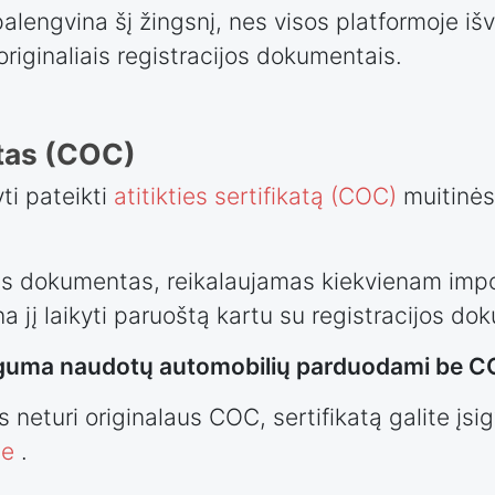
alengvina šį žingsnį, nes visos platformoje iš
iginaliais registracijos dokumentais.
atas (COC)
ti pateikti
atitikties sertifikatą (COC)
muitinės
is dokumentas, reikalaujamas kiekvienam impor
a jį laikyti paruoštą kartu su registracijos do
guma naudotų automobilių parduodami be 
 neturi originalaus COC, sertifikatą galite įsigy
pe
.