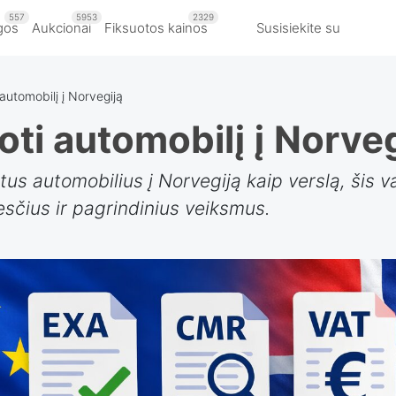
557
5953
2329
gos
Aukcionai
Fiksuotos kainos
Susisiekite su
automobilį į Norvegiją
ti automobilį į Norveg
otus automobilius į Norvegiją kaip verslą, šis
čius ir pagrindinius veiksmus.