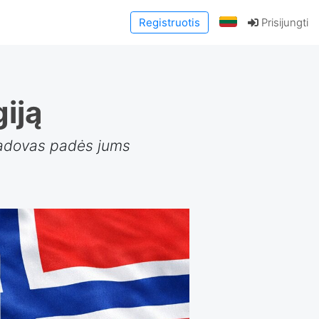
Registruotis
Prisijungti
iją
 vadovas padės jums