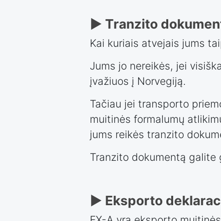
► Tranzito dokumen
Kai kuriais atvejais jums ta
Jums jo nereikės, jei visiš
įvažiuos į Norvegiją.
Tačiau jei transporto priemo
muitinės formalumų atlikim
jums reikės tranzito dokum
Tranzito dokumentą galite g
► Eksporto deklarac
EX-A yra eksporto muitinės