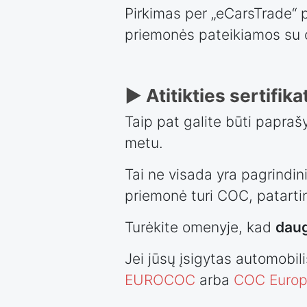
Pirkimas per „eCarsTrade“ p
priemonės pateikiamos su or
► Atitikties sertifik
Taip pat galite būti paprašy
metu.
Tai ne visada yra pagrindin
priemonė turi COC, patartin
Turėkite omenyje, kad
dau
Jei jūsų įsigytas automobilis
EUROCOC
arba
COC Euro