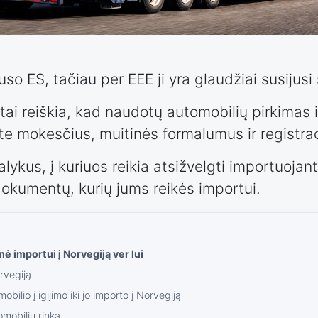
uso ES, tačiau per EEE ji yra glaudžiai susijusi
tai reiškia, kad naudotų automobilių pirkimas 
ate mokesčius, muitinės formalumus ir registra
lykus, į kuriuos reikia atsižvelgti importuojan
okumentų, kurių jums reikės importui.
ė importui į Norvegiją ver lui
rvegiją
bilio į igijimo iki jo importo į Norvegiją
mobilių rinka