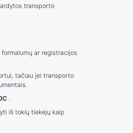
vardytos transporto
 formalumų ar registracijos
tui, tačiau jei transporto
kumentais.
COC
.
ti iš tokių tiekėjų kaip