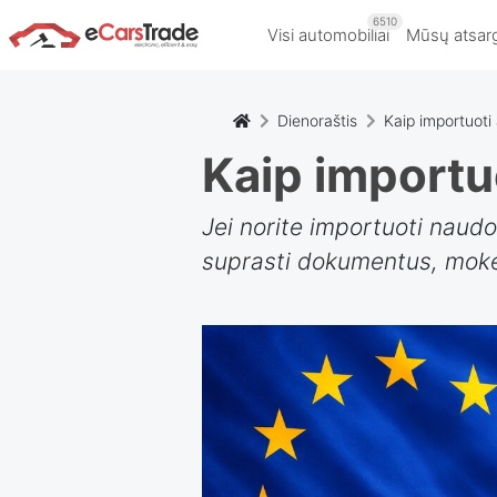
6510
Visi automobiliai
Mūsų atsar
Dienoraštis
Kaip importuoti 
Kaip importuo
Jei norite importuoti naud
suprasti dokumentus, mokes