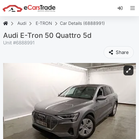
Įdiekite "eCarsTrade" internetinę programėlę,
pridėkite ją prie pagrindinio ekrano ir iš karto
gaukite atnaujinimus.
Audi
E-TRON
Car Details (6888991)
Įdiekite
Atšaukti
Audi E-Tron 50 Quattro 5d
Unit #
6888991
Share