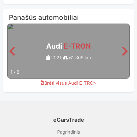
Panašūs automobiliai
Audi
E-TRON
2021
61 306 km
1
/
8
Žiūrėti visus Audi E-TRON
eCarsTrade
Pagrindinis