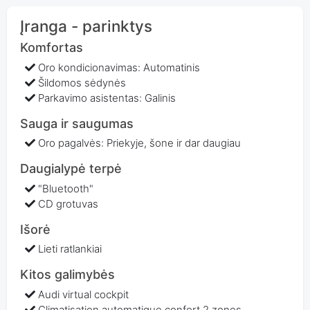
Įranga - parinktys
Komfortas
Oro kondicionavimas: Automatinis
Šildomos sėdynės
Parkavimo asistentas: Galinis
Sauga ir saugumas
Oro pagalvės: Priekyje, šone ir dar daugiau
Daugialypė terpė
"Bluetooth"
CD grotuvas
Išorė
Lieti ratlankiai
Kitos galimybės
Audi virtual cockpit
Climatisation automatique confort 2 zones