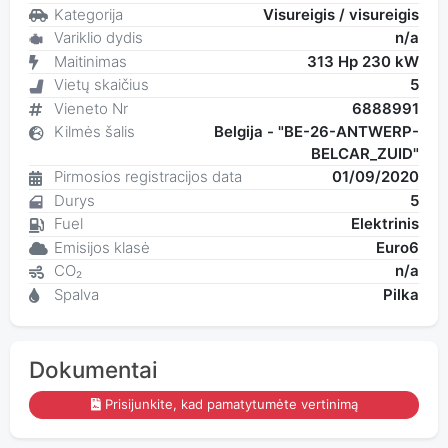
Kategorija
Visureigis / visureigis
Variklio dydis
n/a
Maitinimas
313 Hp 230 kW
Vietų skaičius
5
Vieneto Nr
6888991
Kilmės šalis
Belgija - "BE-26-ANTWERP-
BELCAR_ZUID"
Pirmosios registracijos data
01/09/2020
Durys
5
Fuel
Elektrinis
Emisijos klasė
Euro6
CO₂
n/a
Spalva
Pilka
Dokumentai
Prisijunkite, kad pamatytumėte vertinimą