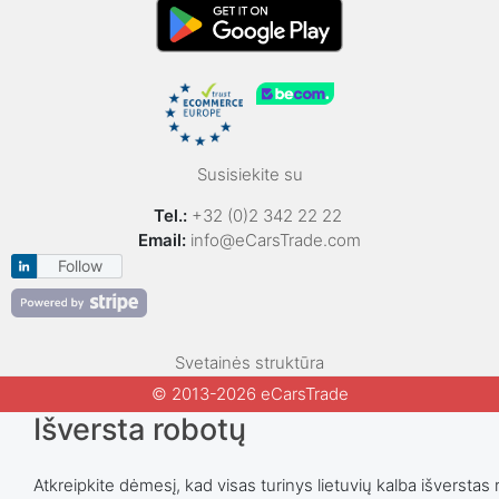
Susisiekite su
Tel.:
+32 (0)2 342 22 22
Email:
info@eCarsTrade.com
Follow
Svetainės struktūra
© 2013-2026 eCarsTrade
Išversta robotų
Atkreipkite dėmesį, kad visas turinys lietuvių kalba išverstas 