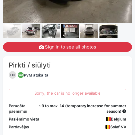
Sign in to see all photos
Pirkti / siūlyti
PVM atskaita
FIX
Sorry, the car is no longer available
Paruošta
~9 to max. 14 (temporary increase for summer
paėmimui
season)
Pasiėmimo vieta
Belgium
Pardavėjas
Solaf NV