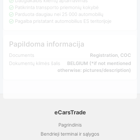
Daugiakalbis klientų aptarnavimas
Patikrinta transporto priemonių kokybė
Parduota daugiau nei 25 000 automobilių
Pagalba pristatant automobilius ES teritorijoje
Papildoma informacija
Documents
Registration, COC
Dokumentų kilmės šalis
BELGIUM (*if not mentioned
otherwise: pictures/description)
eCarsTrade
Pagrindinis
Bendrieji terminai ir sąlygos