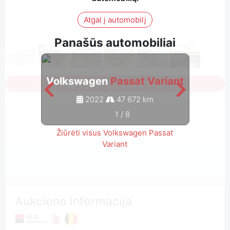
Atgal į automobilį
Panašūs automobiliai
Volkswagen
Passat Variant
Volk
Sign in to see all photos
2022
47 672 km
1
/
8
Žiūrėti visus Volkswagen Passat
Variant
Aukciono informacija