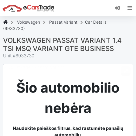
Įdiekite "eCarsTrade" internetinę programėlę,
pridėkite ją prie pagrindinio ekrano ir iš karto
gaukite atnaujinimus.
Volkswagen
Passat Variant
Car Details
Įdiekite
Atšaukti
(6933730)
VOLKSWAGEN PASSAT VARIANT 1.4
TSI MSQ VARIANT GTE BUSINESS
Unit #
6933730
Šio automobilio
nebėra
Naudokite paieškos filtrus, kad rastumėte panašių
automobilių.