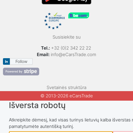
Susisiekite su
Tel.:
+32 (0)2 342 22 22
Email:
info@eCarsTrade.com
Follow
Svetainės struktūra
© 2013-2026 eCarsTrade
Išversta robotų
Atkreipkite dėmesį, kad visas turinys lietuvių kalba išverstas 
pamatytumėte autentišką turinį.