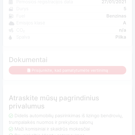
Pirmosios registracijos data
27/01/2021
Durys
5
Fuel
Benzinas
Emisijos klasė
A
CO₂
n/a
Spalva
Pilka
Dokumentai
Prisijunkite, kad pamatytumėte vertinimą
Atraskite mūsų pagrindinius
privalumus
Didelis automobilių pasirinkimas iš lizingo bendrovių,
trumpalaikės nuomos ir prekybos salonų
Maži komisiniai ir skaidrūs mokesčiai