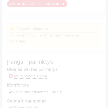
Užsisakykite COC su nuolaida dabar
Techniniai klausimai
Other: SPIA GIALLA TRIANGOLO. No claims
accepted!
Įranga - parinktys
Didelės vertės parinktys
Navigacijos sistema
Komfortas
Parkavimo asistentas: Galinis
Sauga ir saugumas
Dienos žibintai