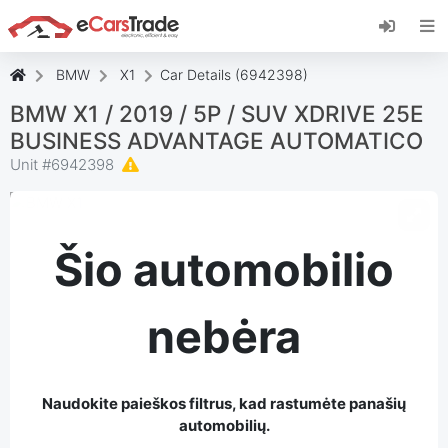
Įdiekite "eCarsTrade" internetinę programėlę,
pridėkite ją prie pagrindinio ekrano ir iš karto
gaukite atnaujinimus.
BMW
X1
Car Details (6942398)
Įdiekite
Atšaukti
BMW X1 / 2019 / 5P / SUV XDRIVE 25E
BUSINESS ADVANTAGE AUTOMATICO
Unit #
6942398
Šio automobilio
nebėra
Naudokite paieškos filtrus, kad rastumėte panašių
automobilių.