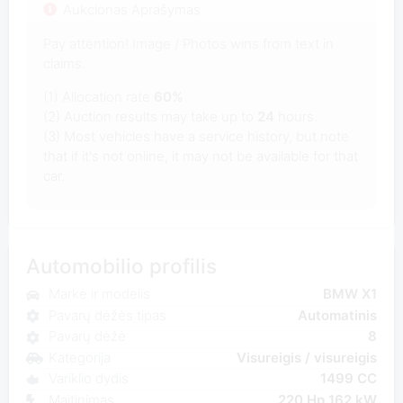
Aukcionas Aprašymas
Pay attention! Image / Photos wins from text in
claims.
(1) Allocation rate
60%
(2) Auction results may take up to
24
hours.
(3) Most vehicles have a service history, but note
that if it's not online, it may not be available for that
car.
Automobilio profilis
Markė ir modelis
BMW X1
Pavarų dėžės tipas
Automatinis
Pavarų dėžė
8
Kategorija
Visureigis / visureigis
Variklio dydis
1499 CC
Maitinimas
220 Hp 162 kW