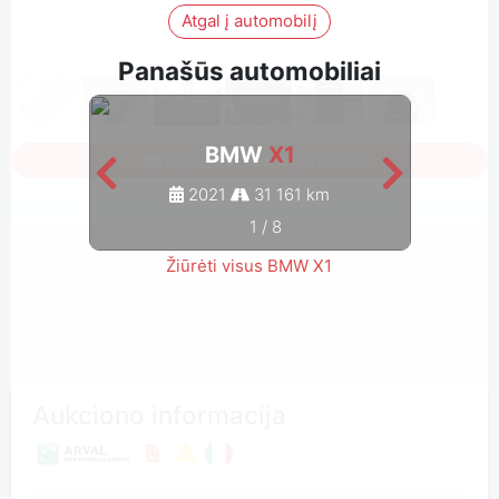
Atgal į automobilį
Panašūs automobiliai
BMW
X1
Sign in to see all photos
2021
31 161 km
1
/
8
Žiūrėti visus BMW X1
Aukciono informacija