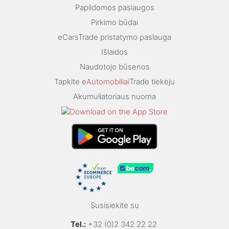
Papildomos paslaugos
Pirkimo būdai
eCarsTrade pristatymo paslauga
Išlaidos
Naudotojo būsenos
Tapkite e
Automobiliai
Trade tiekėju
Akumuliatoriaus nuoma
Susisiekite su
Tel.:
+32 (0)2 342 22 22