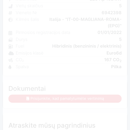
Vietų skaičius
5
Vieneto Nr
6942398
Kilmės šalis
Italija - "IT-00-MAGLIANA-ROMA-
(EPG)"
Pirmosios registracijos data
01/01/2022
Durys
5
Fuel
Hibridinis (benzininis / elektrinis)
Emisijos klasė
Euro6d
CO₂
167 CO
2
Spalva
Pilka
Dokumentai
Prisijunkite, kad pamatytumėte vertinimą
Atraskite mūsų pagrindinius