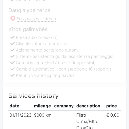
Daugialypė terpė
Navigacijos sistema
Kitos galimybės
Presa aux-in (aux-in)
Climatizzatore automatico
Azionamento portellone autom.
Sistema assistenza guida: assistenza parcheggio
Cerchi in lega 7,5x17 (razze doppie 564)
Cambio automatico - con steptronic (6 rapporti)
Keturių varančiųjų ratų pavara
Services history
date
mileage
company
description
price
01/11/2023
9000 km
Filtro
€ 0,00
Clima/Filtro
Olio/Olio