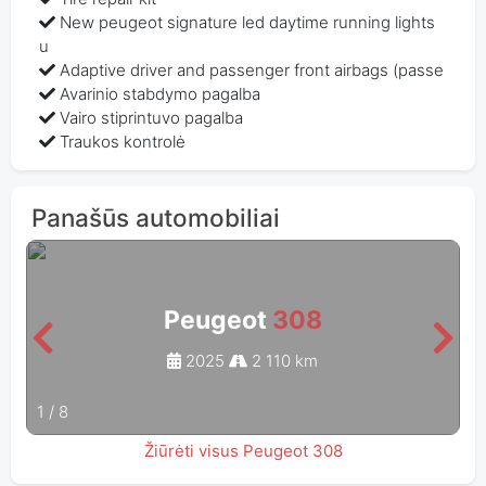
New peugeot signature led daytime running lights
u
Adaptive driver and passenger front airbags (passe
Avarinio stabdymo pagalba
Vairo stiprintuvo pagalba
Traukos kontrolė
Panašūs automobiliai
Peugeot
308
2025
2 110 km
1
/
8
Žiūrėti visus Peugeot 308