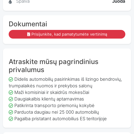
Spalva
Juoda
Dokumentai
Prisijunkite, kad pamatytumėte vertinimą
Atraskite mūsų pagrindinius
privalumus
Didelis automobilių pasirinkimas iš lizingo bendrovių,
trumpalaikės nuomos ir prekybos salonų
Maži komisiniai ir skaidrūs mokesčiai
Daugiakalbis klientų aptarnavimas
Patikrinta transporto priemonių kokybė
Parduota daugiau nei 25 000 automobilių
Pagalba pristatant automobilius ES teritorijoje