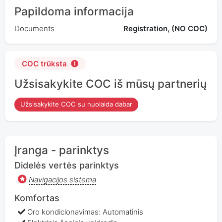
Papildoma informacija
Documents
Registration, (NO COC)
COC trūksta
Užsisakykite COC iš mūsų partnerių
Užsisakykite COC su nuolaida dabar
Įranga - parinktys
Didelės vertės parinktys
Navigacijos sistema
Komfortas
Oro kondicionavimas: Automatinis