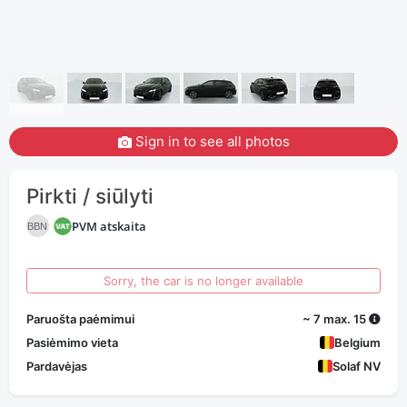
Sign in to see all photos
Pirkti / siūlyti
PVM atskaita
BBN
Sorry, the car is no longer available
Paruošta paėmimui
~ 7 max. 15
Pasiėmimo vieta
Belgium
Pardavėjas
Solaf NV