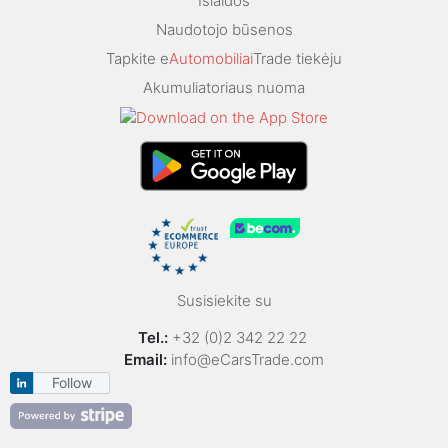
Išlaidos
Naudotojo būsenos
Tapkite e
Automobiliai
Trade tiekėju
Akumuliatoriaus nuoma
Susisiekite su
Tel.:
+32 (0)2 342 22 22
Email:
info@eCarsTrade.com
Follow