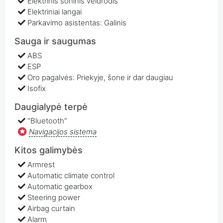
Elektrinis šoninis veidrodis
Elektriniai langai
Parkavimo asistentas: Galinis
Sauga ir saugumas
ABS
ESP
Oro pagalvės: Priekyje, šone ir dar daugiau
Isofix
Daugialypė terpė
"Bluetooth"
Navigacijos sistema
Kitos galimybės
Armrest
Automatic climate control
Automatic gearbox
Steering power
Airbag curtain
Alarm