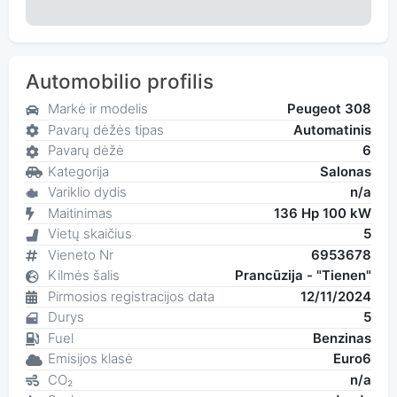
Automobilio profilis
Markė ir modelis
Peugeot 308
Pavarų dėžės tipas
Automatinis
Pavarų dėžė
6
Kategorija
Salonas
Variklio dydis
n/a
Maitinimas
136 Hp 100 kW
Vietų skaičius
5
Vieneto Nr
6953678
Kilmės šalis
Prancūzija - "Tienen"
Pirmosios registracijos data
12/11/2024
Durys
5
Fuel
Benzinas
Emisijos klasė
Euro6
CO₂
n/a