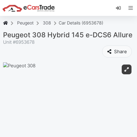
Įdiekite "eCarsTrade" internetinę programėlę,
pridėkite ją prie pagrindinio ekrano ir iš karto
gaukite atnaujinimus.
Peugeot
308
Car Details (6953678)
Įdiekite
Atšaukti
Peugeot 308 Hybrid 145 e-DCS6 Allure
Unit #
6953678
Share