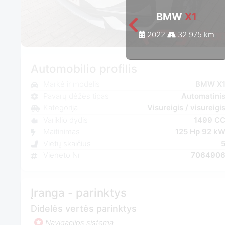
BMW
X1
2022
32 975 km
Automobilio profilis
Markė ir modelis
BMW X
Pavarų dėžės tipas
Automatini
Kategorija
Visureigis / visureigi
Variklio dydis
1499 C
Maitinimas
125 Hp 92 k
Vietų skaičius
Vieneto Nr
706490
Įranga - parinktys
Didelės vertės parinktys
Navigacijos sistema