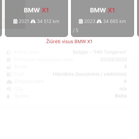
BMW
X1
BMW
X1
2021
34 512 km
2023
34 665 km
1
/
5
Žiūrėti visus BMW X1
1
Kilmės šalis
Belgija - "HM Tongeren"
s
Pirmosios registracijos data
25/02/2022
s
Durys
5
C
Fuel
Hibridinis (benzininis / elektrinis)
W
Emisijos klasė
A
5
CO₂
n/a
6
Spalva
Balta