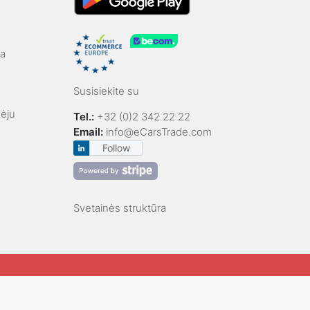
ga
Susisiekite su
kėju
Tel.:
+32 (0)2 342 22 22
Email:
info@eCarsTrade.com
Follow
Svetainės struktūra