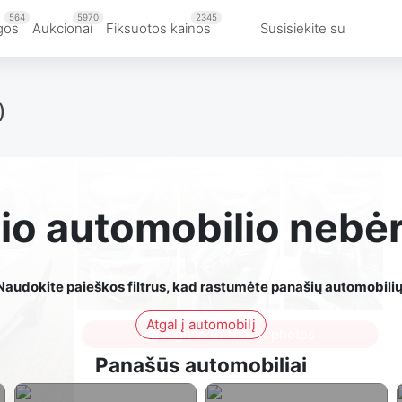
564
5970
2345
gos
Aukcionai
Fiksuotos kainos
Susisiekite su
)
io automobilio nebė
Naudokite paieškos filtrus, kad rastumėte panašių automobilių
Atgal į automobilį
Sign in to see all photos
Panašūs automobiliai