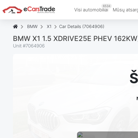
6534
Visi automobiliai
Mūsų atsar
BMW
X1
Car Details (7064906)
BMW X1 1.5 XDRIVE25E PHEV 162KW
Unit #
7064906
Š