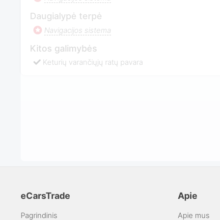
Daugialypė terpė
Navigacijos sistema
Kitos galimybės
Keturių varančiųjų ratų pavara
eCarsTrade
Apie
Pagrindinis
Apie mus