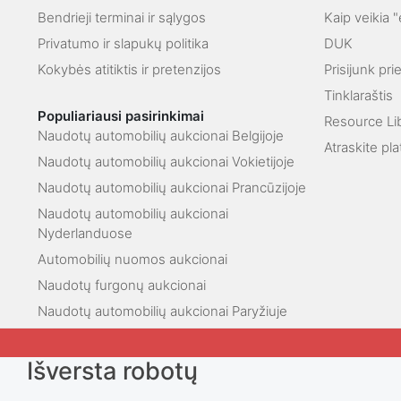
Bendrieji terminai ir sąlygos
Kaip veikia 
Privatumo ir slapukų politika
DUK
Kokybės atitiktis ir pretenzijos
Prisijunk pr
Tinklaraštis
Populiariausi pasirinkimai
Resource Li
Naudotų automobilių aukcionai Belgijoje
Atraskite pl
Naudotų automobilių aukcionai Vokietijoje
Naudotų automobilių aukcionai Prancūzijoje
Naudotų automobilių aukcionai
Nyderlanduose
Automobilių nuomos aukcionai
Naudotų furgonų aukcionai
Naudotų automobilių aukcionai Paryžiuje
Išversta robotų