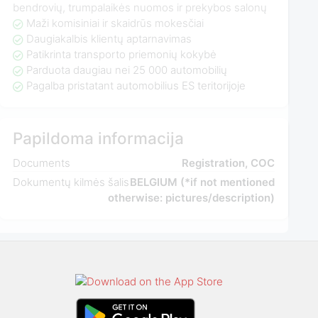
bendrovių, trumpalaikės nuomos ir prekybos salonų
Maži komisiniai ir skaidrūs mokesčiai
Daugiakalbis klientų aptarnavimas
Patikrinta transporto priemonių kokybė
Parduota daugiau nei 25 000 automobilių
Pagalba pristatant automobilius ES teritorijoje
Papildoma informacija
Documents
Registration, COC
Dokumentų kilmės šalis
BELGIUM (*if not mentioned
otherwise: pictures/description)