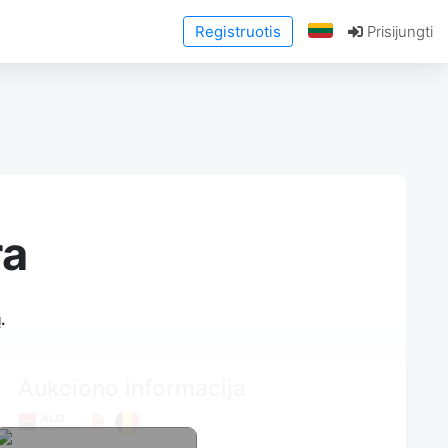
Registruotis
Prisijungti
ra
.
Aukciono informacija