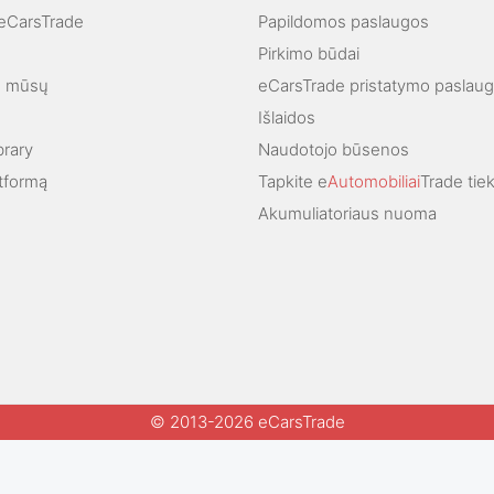
"eCarsTrade
Papildomos paslaugos
Pirkimo būdai
ie mūsų
eCarsTrade pristatymo paslau
Išlaidos
brary
Naudotojo būsenos
atformą
Tapkite e
Automobiliai
Trade tie
Akumuliatoriaus nuoma
© 2013-2026 eCarsTrade