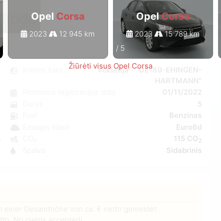
Opel
Corsa
Opel
Corsa
2023
12 945 km
2023
15 789 km
1
/
5
Žiūrėti visus Opel Corsa
a
Kilmės šalis
Vokietija - "DE-89-EHINGEN-
HARTMANN"
s
Pirmosios registracijos data
01/11/2022
6
Durys
5
s
Fuel
Benzinas
C
Emisijos klasė
Euro6d
W
CO₂
115 CO
5
2
Spalva
Sidabrinis
8
n einer Gesamthöhe von ca. € netto gemeldet
to. No claims accepted!