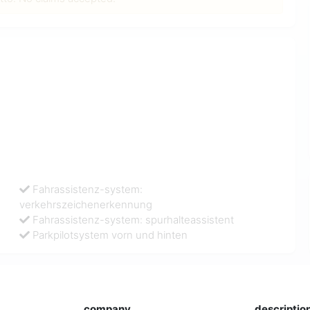
Fahrassistenz-system:
verkehrszeichenerkennung
Fahrassistenz-system: spurhalteassistent
Parkpilotsystem vorn und hinten
company
descriptio