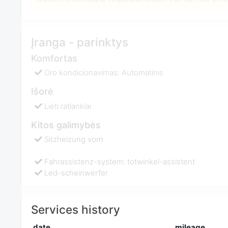
Įranga - parinktys
Komfortas
Oro kondicionavimas: Automatinis
Išorė
Lieti ratlankiai
Kitos galimybės
Sitzheizung vorn
Fahrassistenz-system: totwinkel-assistent
Led-scheinwerfer
Services history
date
mileage