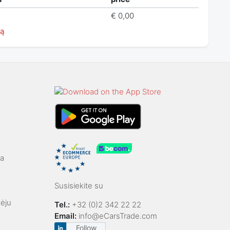
€ 0,00
ją
ga
Susisiekite su
kėju
Tel.:
+32 (0)2 342 22 22
Email:
info@eCarsTrade.com
Follow