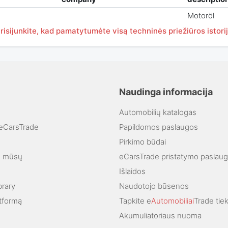
Motoröl
risijunkite, kad pamatytumėte visą techninės priežiūros istori
Naudinga informacija
Automobilių katalogas
"eCarsTrade
Papildomos paslaugos
Pirkimo būdai
ie mūsų
eCarsTrade pristatymo paslau
Išlaidos
brary
Naudotojo būsenos
atformą
Tapkite e
Automobiliai
Trade tie
Akumuliatoriaus nuoma