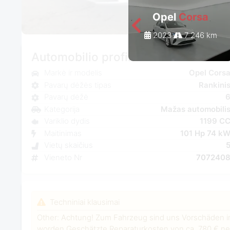
Opel
Corsa
2023
7 246 km
Automobilio profilis
Markė ir modelis
Opel Cors
Pavarų dėžės tipas
Rankini
Pavarų dėžė
Kategorija
Mažas automobili
Variklio dydis
1199 C
Maitinimas
101 Hp 74 k
Vietų skaičius
Vieneto Nr
707240
Techniniai klausimai
Other: Achtung! Zum Fahrzeug sind uns Vorschäden i
worden.Geschätzte Reparaturkosten von ca. 780 € net