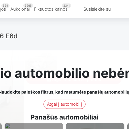
559
5965
2341
gos
Aukcionai
Fiksuotos kainos
Susisiekite su
T6 E6d
io automobilio nebė
Sign in to see all photos
Naudokite paieškos filtrus, kad rastumėte panašių automobilių
Atgal į automobilį
Panašūs automobiliai