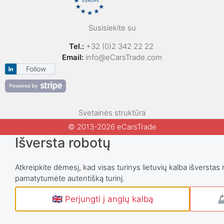
Susisiekite su
Tel.:
+32 (0)2 342 22 22
Email:
info@eCarsTrade.com
Follow
Svetainės struktūra
© 2013-2026 eCarsTrade
Išversta robotų
Atkreipkite dėmesį, kad visas turinys lietuvių kalba išverstas 
pamatytumėte autentišką turinį.
🇬🇧 Perjungti į anglų kalbą
