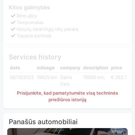
Kitos galimybės
Rims alloy
Tempomatas
Keturių varančiųjų ratų pavara
Traukos kontrolė
Services history
date
mileage
company
description
price
06/10/2022
19625 km
Dams
15000 km;
€ 252,70
Cars
Prisijunkite, kad pamatytumėte visą techninės
priežiūros istoriją
Panašūs automobiliai