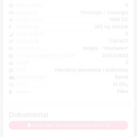
Pavarų dėžė
6
Kategorija
Visureigis / visureigis
Variklio dydis
1598 CC
Maitinimas
265 Hp 195 kW
Vietų skaičius
5
Vieneto Nr
7187477
Kilmės šalis
Belgija - "Machelen"
Pirmosios registracijos data
25/02/2022
Durys
5
Fuel
Hibridinis (benzininis / elektrinis)
Emisijos klasė
Euro6
CO₂
31 CO
2
Spalva
Pilka
Dokumentai
Prisijunkite, kad pamatytumėte vertinimą