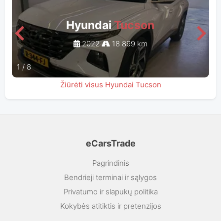
Hyundai
Tucson
2022
18 899 km
1
/
8
Žiūrėti visus Hyundai Tucson
eCarsTrade
Pagrindinis
Bendrieji terminai ir sąlygos
Privatumo ir slapukų politika
Kokybės atitiktis ir pretenzijos