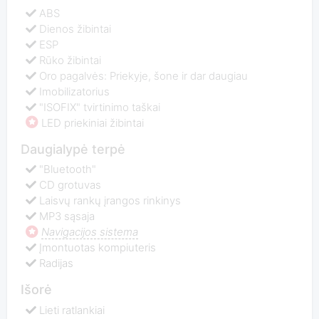
ABS
Dienos žibintai
ESP
Rūko žibintai
Oro pagalvės: Priekyje, šone ir dar daugiau
Imobilizatorius
"ISOFIX" tvirtinimo taškai
LED priekiniai žibintai
Daugialypė terpė
"Bluetooth"
CD grotuvas
Laisvų rankų įrangos rinkinys
MP3 sąsaja
Navigacijos sistema
Įmontuotas kompiuteris
Radijas
Išorė
Lieti ratlankiai