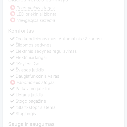
Panoraminis stogas
LED priekiniai žibintai
Navigacijos sistema
Komfortas
Oro kondicionavimas: Automatinis (2 zonos)
Šildomos sėdynės
Elektrinis sėdynės reguliavimas
Elektriniai langai
"Keyless Go
Šviesos jutiklis
Daugiafunkcinis vairas
Panoraminis stogas
Parkavimo jutikliai
Lietaus jutiklis
Stogo bagažinė
"Start-stop" sistema
Stoglangis
Sauga ir saugumas