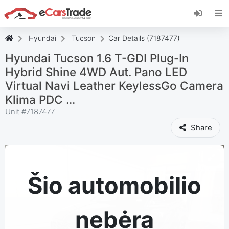
Įdiekite "eCarsTrade" internetinę programėlę,
pridėkite ją prie pagrindinio ekrano ir iš karto
gaukite atnaujinimus.
Hyundai
Tucson
Car Details (7187477)
Įdiekite
Atšaukti
Hyundai Tucson 1.6 T-GDI Plug-In
Hybrid Shine 4WD Aut. Pano LED
Virtual Navi Leather KeylessGo Camera
Klima PDC ...
Unit #
7187477
Share
Šio automobilio
nebėra