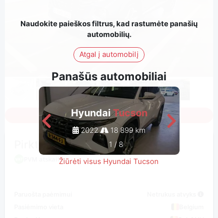
Naudokite paieškos filtrus, kad rastumėte panašių
automobilių.
Atgal į automobilį
Panašūs automobiliai
Hyundai
Tucson
Sign in to see all photos
2022
18 899 km
Pirkti / siūlyti
1
/
8
PVM atskaita
Žiūrėti visus Hyundai Tucson
Paruošta paėmimui
Netrukus atvyks
Pasiėmimo vieta
Belgium