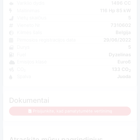
Variklio dydis
1496 CC
Maitinimas
116 Hp 85 kW
Vietų skaičius
5
Vieneto Nr
7310602
Kilmės šalis
Belgija
Pirmosios registracijos data
29/06/2022
Durys
5
Fuel
Dyzelinas
Emisijos klasė
Euro6
CO₂
133 CO
2
Spalva
Juoda
Dokumentai
Prisijunkite, kad pamatytumėte vertinimą
Atraskite mūsų pagrindinius