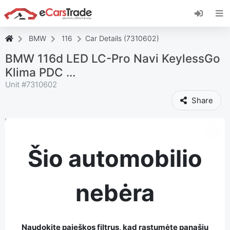
Įdiekite "eCarsTrade" internetinę programėlę,
pridėkite ją prie pagrindinio ekrano ir iš karto
gaukite atnaujinimus.
BMW
116
Car Details (7310602)
Įdiekite
Atšaukti
BMW 116d LED LC-Pro Navi KeylessGo
Klima PDC ...
Unit #
7310602
Share
Šio automobilio
nebėra
Naudokite paieškos filtrus, kad rastumėte panašių