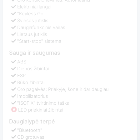
Elektriniai langai
"Keyless Go
Šviesos jutiklis
Daugiafunkcinis vairas
Lietaus jutiklis
"Start-stop" sistema
Sauga ir saugumas
ABS
Dienos žibintai
ESP
Rūko žibintai
Oro pagalvės: Priekyje, šone ir dar daugiau
Imobilizatorius
"ISOFIX" tvirtinimo taškai
LED priekiniai žibintai
Daugialypė terpė
"Bluetooth"
CD grotuvas