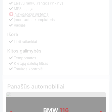
Laisvų rankų įrangos rinkinys
MP3 sąsaja
Navigacijos sistema
Įmontuotas kompiuteris
Radijas
Išorė
Lieti ratlankiai
Kitos galimybės
Tempomatas
Kietųjų dalelių filtras
Traukos kontrolė
Panašūs automobiliai
BMW
116