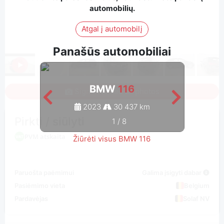
automobilių.
Atgal į automobilį
Panašūs automobiliai
BMW
116
Sign in to see all photos
2023
30 437 km
Pirkti / siūlyti
1
/
8
PVM atskaita
Žiūrėti visus BMW 116
Paruošta paėmimui
Galima įsigyti dabar
Pasiėmimo vieta
Belgium
Pardavėjas
Solaf NV