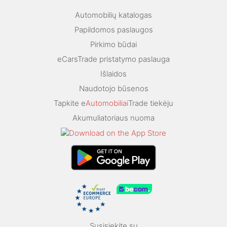
Automobilių katalogas
Papildomos paslaugos
Pirkimo būdai
eCarsTrade pristatymo paslauga
Išlaidos
Naudotojo būsenos
Tapkite e
Automobiliai
Trade tiekėju
Akumuliatoriaus nuoma
Susisiekite su