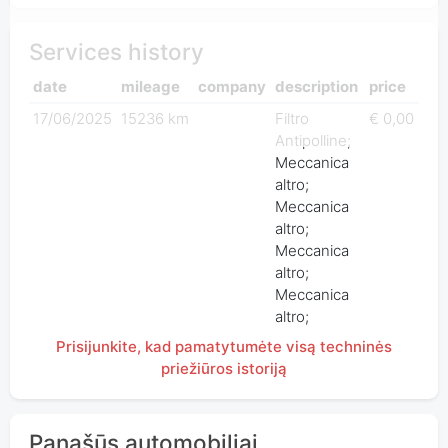
Services history
date
mileage
company
description
price
17/06/2025
15236 km
Filtro
€ 0,00
Antipolline;
Meccanica
altro;
Meccanica
altro;
Meccanica
altro;
Meccanica
altro;
Prisijunkite, kad pamatytumėte visą techninės
priežiūros istoriją
Panašūs automobiliai