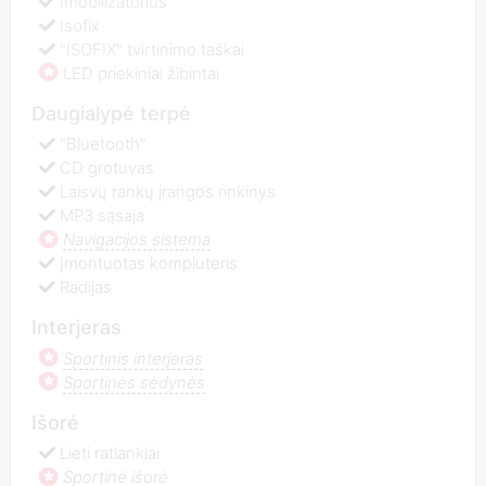
Imobilizatorius
Isofix
"ISOFIX" tvirtinimo taškai
LED priekiniai žibintai
Daugialypė terpė
"Bluetooth"
CD grotuvas
Laisvų rankų įrangos rinkinys
MP3 sąsaja
Navigacijos sistema
Įmontuotas kompiuteris
Radijas
Interjeras
Sportinis interjeras
Sportinės sėdynės
Išorė
Lieti ratlankiai
Sportinė išorė