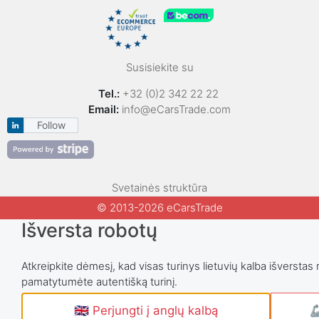
Susisiekite su
Tel.:
+32 (0)2 342 22 22
Email:
info@eCarsTrade.com
Follow
Svetainės struktūra
© 2013-2026 eCarsTrade
Išversta robotų
Atkreipkite dėmesį, kad visas turinys lietuvių kalba išverstas 
pamatytumėte autentišką turinį.
🇬🇧 Perjungti į anglų kalbą
