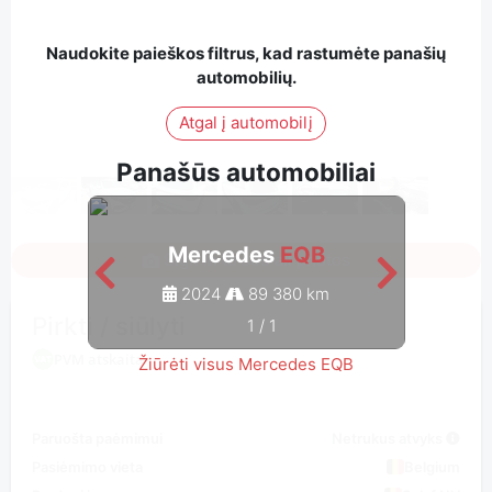
Naudokite paieškos filtrus, kad rastumėte panašių
automobilių.
Atgal į automobilį
Panašūs automobiliai
Mercedes
EQB
Sign in to see all photos
2024
89 380 km
Pirkti / siūlyti
1
/
1
PVM atskaita
Žiūrėti visus Mercedes EQB
Paruošta paėmimui
Netrukus atvyks
Pasiėmimo vieta
Belgium