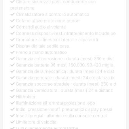
Cinture sicurezza post. conducente con
pretensiona
Climatizzatore a controllo automatico
Cofano attivo protezione pedoni
Comandi audio al volante
Conness.dispositivi est.intrattenimento include po
Cromature ai finestrini laterali e ai paraurti
Display digitale sedile pass.
Freno a mano automatico
Garanzia anticorrosione : durata (mesi) 360 e dist
Garanzia batteria 96 mesi, 160.000, 99.420 miglia,
Garanzia della meccanica : durata (mesi) 24 e dist
Garanzia generale : durata (mesi) 24 e distanza (k
Garanzia soccorso stradale : durata (mesi) 360 e d
Garanzia verniciatura : durata (mesi) 24 e distanz
Hill holder
Illuminazione all`entrata proiezione logo
Indic. pressione insuff. pneumatici display pressi
Inserti pregiati: alluminio sulla consolle central
Limitatore di velocità
Luci di emergenza automatiche