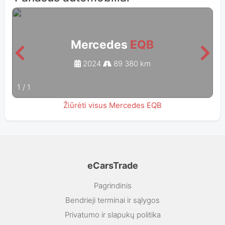
Mercedes
EQB
2024
89 380 km
1
/
1
Žiūrėti visus Mercedes EQB
eCarsTrade
Pagrindinis
Bendrieji terminai ir sąlygos
Privatumo ir slapukų politika