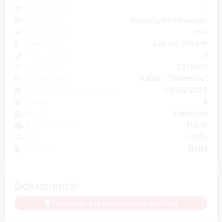
Pavarų dėžė
1
Kategorija
Visureigis / visureigis
Variklio dydis
n/a
Maitinimas
228 Hp 168 kW
Vietų skaičius
5
Vieneto Nr
7311000
Kilmės šalis
Italija - "Musestre"
Pirmosios registracijos data
23/04/2024
Durys
5
Fuel
Elektrinis
Emisijos klasė
Euro6
CO₂
1 CO
2
Spalva
Balta
Dokumentai
Prisijunkite, kad pamatytumėte vertinimą