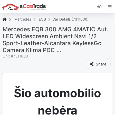
Įdiekite "eCarsTrade" internetinę programėlę,
pridėkite ją prie pagrindinio ekrano ir iš karto
gaukite atnaujinimus.
Mercedes
EQB
Car Details (7311000)
Įdiekite
Atšaukti
Mercedes EQB 300 AMG 4MATIC Aut.
LED Widescreen Ambient Navi 1/2
Sport-Leather-Alcantara KeylessGo
Camera Klima PDC ...
Unit #
7311000
Share
Šio automobilio
nebėra