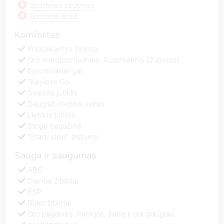
Sportinės sėdynės
Sportinė išorė
Komfortas
Prisitaikantys žibintai
Oro kondicionavimas: Automatinis (2 zonos)
Elektriniai langai
"Keyless Go
Šviesos jutiklis
Daugiafunkcinis vairas
Lietaus jutiklis
Stogo bagažinė
"Start-stop" sistema
Sauga ir saugumas
ABS
Dienos žibintai
ESP
Rūko žibintai
Oro pagalvės: Priekyje, šone ir dar daugiau