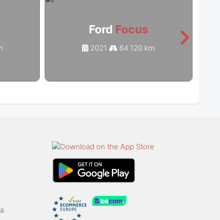
Ford
Focus
m
2021
64 120 km
ga