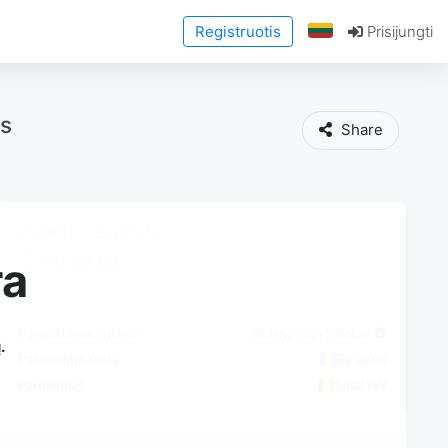
Registruotis
Prisijungti
ts
Share
Pirkti / siūlyti
PVM atskaita
ra
Paruošta paėmimui
Galima įsigyti dabar
.
Pasiėmimo vieta
Belgium
Pardavėjas
Solaf NV