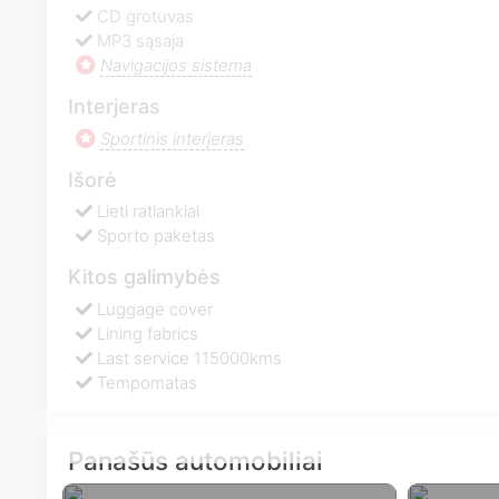
CD grotuvas
MP3 sąsaja
Navigacijos sistema
Interjeras
Sportinis interjeras
Išorė
Lieti ratlankiai
Sporto paketas
Kitos galimybės
Luggage cover
Lining fabrics
Last service 115000kms
Tempomatas
Panašūs automobiliai