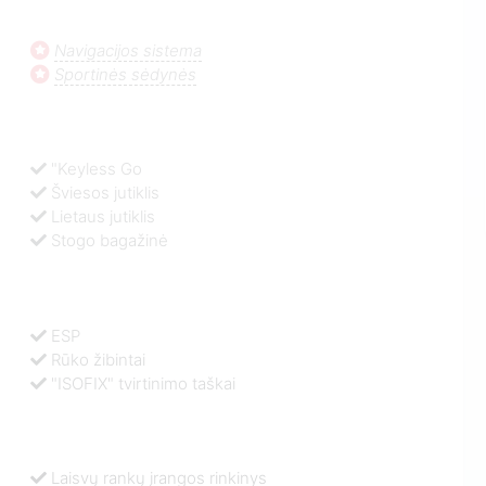
Navigacijos sistema
Sportinės sėdynės
"Keyless Go
Šviesos jutiklis
Lietaus jutiklis
Stogo bagažinė
ESP
Rūko žibintai
"ISOFIX" tvirtinimo taškai
Laisvų rankų įrangos rinkinys