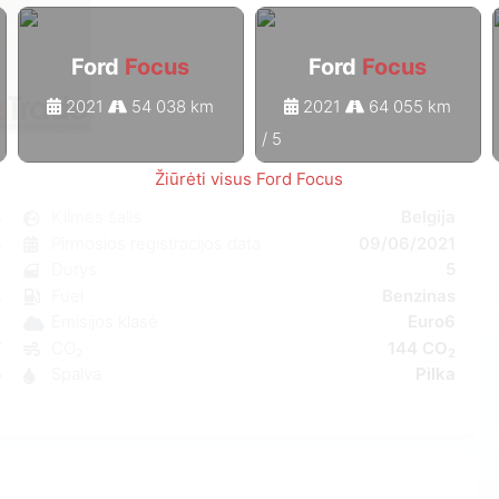
Ford
Focus
Ford
Focus
2021
54 038 km
2021
64 055 km
1
/
5
Žiūrėti visus Ford Focus
s
Kilmės šalis
Belgija
s
Pirmosios registracijos data
09/06/2021
6
Durys
5
s
Fuel
Benzinas
C
Emisijos klasė
Euro6
W
CO₂
144 CO
2
5
Spalva
Pilka
6