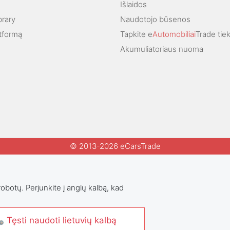
Išlaidos
brary
Naudotojo būsenos
atformą
Tapkite e
Automobiliai
Trade tie
Akumuliatoriaus nuoma
© 2013-2026 eCarsTrade
robotų. Perjunkite į anglų kalbą, kad
 Tęsti naudoti lietuvių kalbą