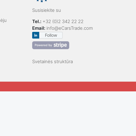
Susisiekite su
kėju
Tel.:
+32 (0)2 342 22 22
Email:
info@eCarsTrade.com
Follow
Svetainės struktūra