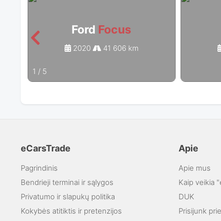
Ford
Focus
2020
41 606 km
1
/
5
eCarsTrade
Apie
Pagrindinis
Apie mus
Bendrieji terminai ir sąlygos
Kaip veikia 
Privatumo ir slapukų politika
DUK
Kokybės atitiktis ir pretenzijos
Prisijunk pr