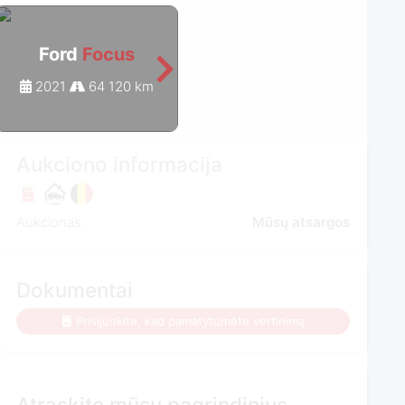
Ford
Focus
Ford
Focus
2021
64 120 km
2021
72 877 km
Aukciono informacija
Aukcionas
Mūsų atsargos
Dokumentai
Prisijunkite, kad pamatytumėte vertinimą
Atraskite mūsų pagrindinius