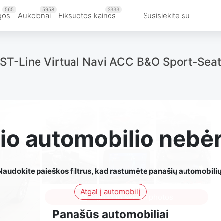
565
5958
2333
gos
Aukcionai
Fiksuotos kainos
Susisiekite su
 ST-Line Virtual Navi ACC B&O Sport-Sea
io automobilio nebė
Naudokite paieškos filtrus, kad rastumėte panašių automobilių
Atgal į automobilį
Sign in to see all photos
Panašūs automobiliai