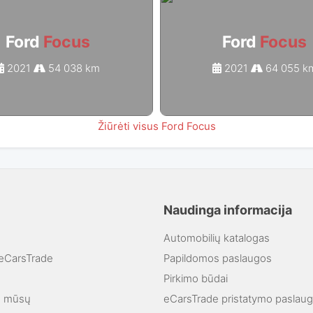
Ford
Focus
Ford
Focus
2021
54 038 km
2021
64 055 k
Žiūrėti visus Ford Focus
Naudinga informacija
Automobilių katalogas
"eCarsTrade
Papildomos paslaugos
Pirkimo būdai
ie mūsų
eCarsTrade pristatymo paslau