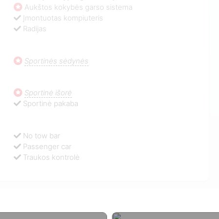
Aukštos kokybės garso sistema
Įmontuotas kompiuteris
Radijas
Sportinės sėdynės
Sportinė išorė
Sportinė pakaba
No tow bar
Passenger car
Traukos kontrolė