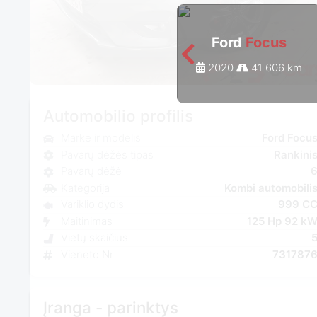
Ford
Focus
2020
41 606 km
Automobilio profilis
Markė ir modelis
Ford Focu
Pavarų dėžės tipas
Rankini
Pavarų dėžė
Kategorija
Kombi automobili
Variklio dydis
999 C
Maitinimas
125 Hp 92 k
Vietų skaičius
Vieneto Nr
731787
Įranga - parinktys