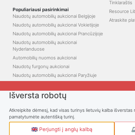
Tinklaraštis
Populiariausi pasirinkimai
Resource Li
Naudotų automobilių aukcionai Belgijoje
Atraskite pl
Naudotų automobilių aukcionai Vokietijoje
Naudotų automobilių aukcionai Prancūzijoje
Naudotų automobilių aukcionai
Nyderlanduose
Automobilių nuomos aukcionai
Naudotų furgonų aukcionai
Naudotų automobilių aukcionai Paryžiuje
Išversta robotų
Atkreipkite dėmesį, kad visas turinys lietuvių kalba išverstas 
pamatytumėte autentišką turinį.
🇬🇧 Perjungti į anglų kalbą
