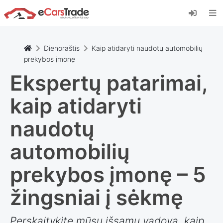
Įdiekite "eCarsTrade" internetinę programėlę,
pridėkite ją prie pagrindinio ekrano ir iš karto
gaukite atnaujinimus.
Įdiekite
Atšaukti
Dienoraštis
Kaip atidaryti naudotų automobilių
prekybos įmonę
Ekspertų patarimai,
kaip atidaryti
naudotų
automobilių
prekybos įmonę – 5
žingsniai į sėkmę
Perskaitykite mūsų išsamų vadovą, kaip