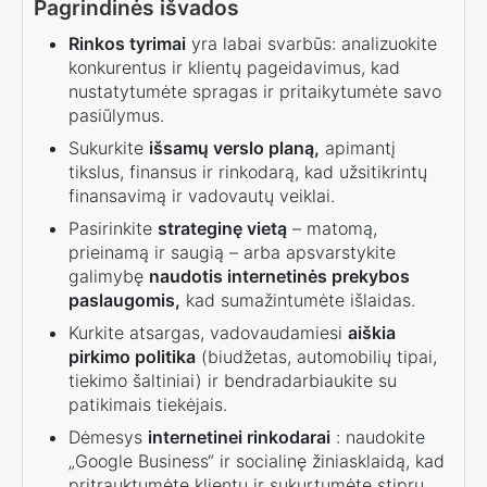
Pagrindinės išvados
Rinkos tyrimai
yra labai svarbūs: analizuokite
konkurentus ir klientų pageidavimus, kad
nustatytumėte spragas ir pritaikytumėte savo
pasiūlymus.
Sukurkite
išsamų verslo planą,
apimantį
tikslus, finansus ir rinkodarą, kad užsitikrintų
finansavimą ir vadovautų veiklai.
Pasirinkite
strateginę vietą
– matomą,
prieinamą ir saugią – arba apsvarstykite
galimybę
naudotis internetinės prekybos
paslaugomis,
kad sumažintumėte išlaidas.
Kurkite atsargas, vadovaudamiesi
aiškia
pirkimo politika
(biudžetas, automobilių tipai,
tiekimo šaltiniai) ir bendradarbiaukite su
patikimais tiekėjais.
Dėmesys
internetinei rinkodarai
: naudokite
„Google Business“ ir socialinę žiniasklaidą, kad
pritrauktumėte klientų ir sukurtumėte stiprų