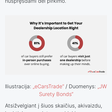
nuspręsdami dėl pirkimo.
Iliustracija:
„eCarsTrade“
/ Duomenys:
„JW
Surety Bonds“
Atsižvelgiant į šiuos skaičius, akivaizdu,