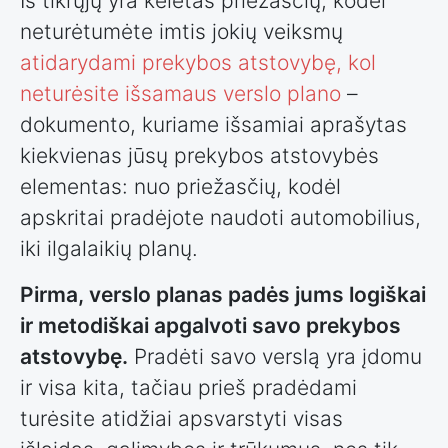
Iš tikrųjų yra keletas priežasčių, kodėl
neturėtumėte imtis jokių veiksmų
atidarydami prekybos atstovybę, kol
neturėsite išsamaus verslo plano
–
dokumento, kuriame išsamiai aprašytas
kiekvienas jūsų prekybos atstovybės
elementas: nuo priežasčių, kodėl
apskritai pradėjote naudoti automobilius,
iki ilgalaikių planų.
Pirma, verslo planas padės jums logiškai
ir metodiškai apgalvoti savo prekybos
atstovybę.
Pradėti savo verslą yra įdomu
ir visa kita, tačiau prieš pradėdami
turėsite atidžiai apsvarstyti visas