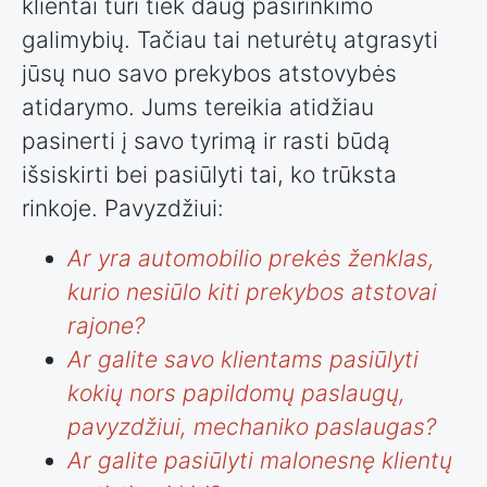
klientai turi tiek daug pasirinkimo
galimybių. Tačiau tai neturėtų atgrasyti
jūsų nuo savo prekybos atstovybės
atidarymo. Jums tereikia atidžiau
pasinerti į savo tyrimą ir rasti būdą
išsiskirti bei pasiūlyti tai, ko trūksta
rinkoje. Pavyzdžiui:
Ar yra automobilio prekės ženklas,
kurio nesiūlo kiti prekybos atstovai
rajone?
Ar galite savo klientams pasiūlyti
kokių nors papildomų paslaugų,
pavyzdžiui, mechaniko paslaugas?
Ar galite pasiūlyti malonesnę klientų