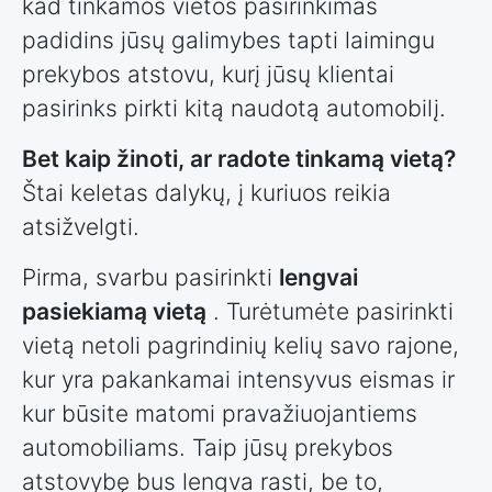
kad tinkamos vietos pasirinkimas
padidins jūsų galimybes tapti laimingu
prekybos atstovu, kurį jūsų klientai
pasirinks pirkti kitą naudotą automobilį.
Bet kaip žinoti, ar radote tinkamą vietą?
Štai keletas dalykų, į kuriuos reikia
atsižvelgti.
Pirma, svarbu pasirinkti
lengvai
pasiekiamą vietą
. Turėtumėte pasirinkti
vietą netoli pagrindinių kelių savo rajone,
kur yra pakankamai intensyvus eismas ir
kur būsite matomi pravažiuojantiems
automobiliams. Taip jūsų prekybos
atstovybę bus lengva rasti, be to,