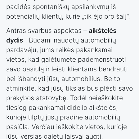
padidės spontaniškų apsilankymų iš
potencialių klientų, kurie „tik ėjo pro šalį“.
Antras svarbus aspektas –
aikštelės
dydis
. Būdami naudotų automobilių
pardavėju, jums reikės pakankamai
vietos, kad galėtumėte pademonstruoti
savo pasiūlą ir leisti klientams bendrauti
bei išbandyti jūsų automobilius. Be to,
atminkite, kad jūsų tikslas bus plėsti savo
prekybos atstovybę. Todėl neieškokite
tiesiog pakankamai didelio aikštelės,
kurioje tilptų jūsų pradinė automobilių
pasiūla. Verčiau ieškokite vietos, kurioje
jūsų verslas galėtų laisvai augti.