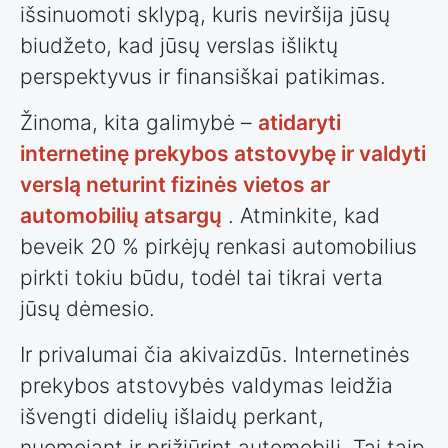
išsinuomoti sklypą, kuris neviršija jūsų
biudžeto, kad jūsų verslas išliktų
perspektyvus ir finansiškai patikimas.
Žinoma, kita galimybė –
atidaryti
internetinę prekybos atstovybę ir valdyti
verslą neturint fizinės vietos ar
automobilių atsargų
. Atminkite, kad
beveik 20 % pirkėjų renkasi automobilius
pirkti tokiu būdu, todėl tai tikrai verta
jūsų dėmesio.
Ir privalumai čia akivaizdūs. Internetinės
prekybos atstovybės valdymas leidžia
išvengti didelių išlaidų perkant,
nuomojant ir prižiūrint automobilį. Tai taip