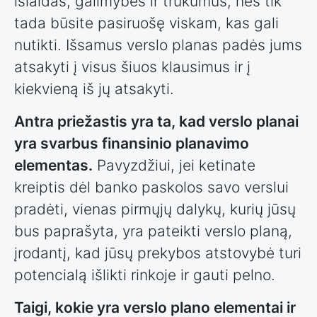
išlaidas, galimybes ir trūkumus, nes tik
tada būsite pasiruošę viskam, kas gali
nutikti. Išsamus verslo planas padės jums
atsakyti į visus šiuos klausimus ir į
kiekvieną iš jų atsakyti.
Antra priežastis yra ta, kad verslo planai
yra svarbus finansinio planavimo
elementas.
Pavyzdžiui, jei ketinate
kreiptis dėl banko paskolos savo verslui
pradėti, vienas pirmųjų dalykų, kurių jūsų
bus paprašyta, yra pateikti verslo planą,
įrodantį, kad jūsų prekybos atstovybė turi
potencialą išlikti rinkoje ir gauti pelno.
Taigi, kokie yra verslo plano elementai ir