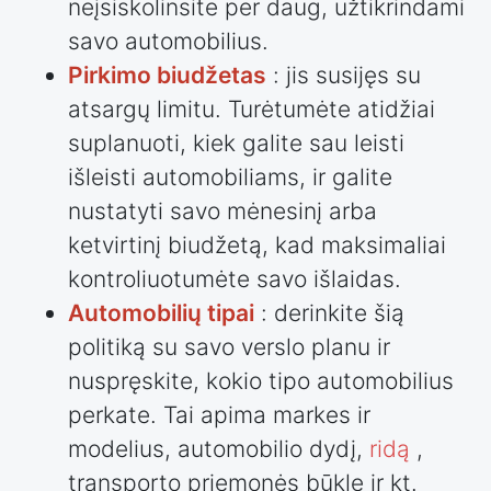
neįsiskolinsite per daug, užtikrindami
savo automobilius.
Pirkimo biudžetas
: jis susijęs su
atsargų limitu. Turėtumėte atidžiai
suplanuoti, kiek galite sau leisti
išleisti automobiliams, ir galite
nustatyti savo mėnesinį arba
ketvirtinį biudžetą, kad maksimaliai
kontroliuotumėte savo išlaidas.
Automobilių tipai
: derinkite šią
politiką su savo verslo planu ir
nuspręskite, kokio tipo automobilius
perkate. Tai apima markes ir
modelius, automobilio dydį,
ridą
,
transporto priemonės būklę ir kt.