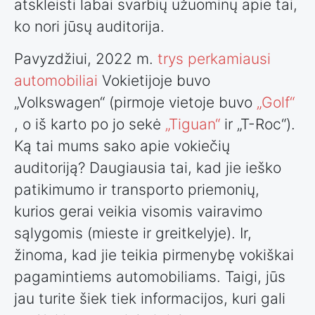
atskleisti labai svarbių užuominų apie tai,
ko nori jūsų auditorija.
Pavyzdžiui, 2022 m.
trys perkamiausi
automobiliai
Vokietijoje buvo
„Volkswagen“ (pirmoje vietoje buvo
„Golf“
, o iš karto po jo sekė
„Tiguan“
ir „T-Roc“).
Ką tai mums sako apie vokiečių
auditoriją? Daugiausia tai, kad jie ieško
patikimumo ir transporto priemonių,
kurios gerai veikia visomis vairavimo
sąlygomis (mieste ir greitkelyje). Ir,
žinoma, kad jie teikia pirmenybę vokiškai
pagamintiems automobiliams. Taigi, jūs
jau turite šiek tiek informacijos, kuri gali