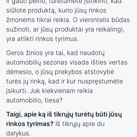
ir gauti pelno, turėtumėte įsitikinti, kad
siūlote produktą, kurio jūsų rinkos
žmonėms tikrai reikia. O vienintelis būdas
sužinoti, ar jūsų produktai yra reikalingi,
yra atlikti rinkos tyrimus.
Geros žinios yra tai, kad naudotų
automobilių sezonas visada išties vertas
dėmesio, o jūsų prekybos atstovybė
turės jų rinką, kad ir kur nuspręstumėte
įsikurti. Juk kiekvienam reikia
automobilio, tiesa?
Taigi, apie ką iš tikrųjų turėtų būti jūsų
rinkos tyrimas?
Iš tikrųjų apie du
dalykus.